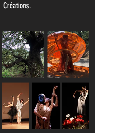
Créations.
SYLVIA, pruvà/provà
MATRICE
MARTHA ET SES CHATS
LUCENDILUNA
SYNTHESE HUMAINE